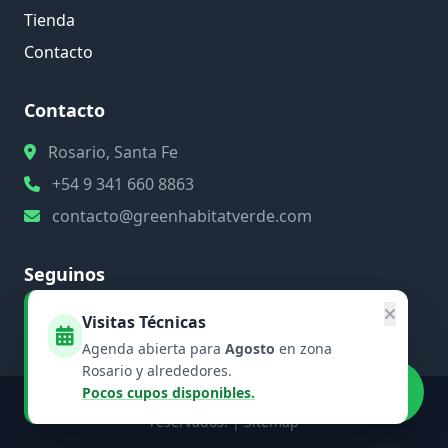
Tienda
Contacto
Contacto
Rosario, Santa Fe
+54 9 341 660 8863
contacto@greenhabitatverde.com
Seguinos
Visitas Técnicas
Agenda abierta para
Agosto
en zona
Rosario y alrededores.
Pocos cupos disponibles.
©
2026
Green Habitat Verde. Todos los derechos
reservados. |
Sitemap